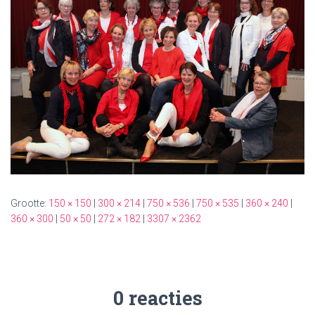
Grootte:
150 × 150
|
300 × 214
|
750 × 536
|
750 × 535
|
360 × 240
|
360 × 300
|
50 × 50
|
272 × 182
|
3307 × 2362
0 reacties