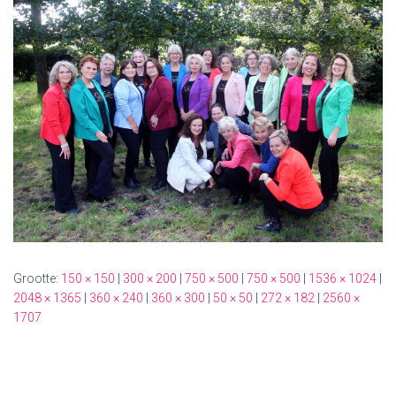
Grootte:
150 × 150
|
300 × 200
|
750 × 500
|
750 × 500
|
1536 × 1024
|
2048 × 1365
|
360 × 240
|
360 × 300
|
50 × 50
|
272 × 182
|
2560 ×
1707